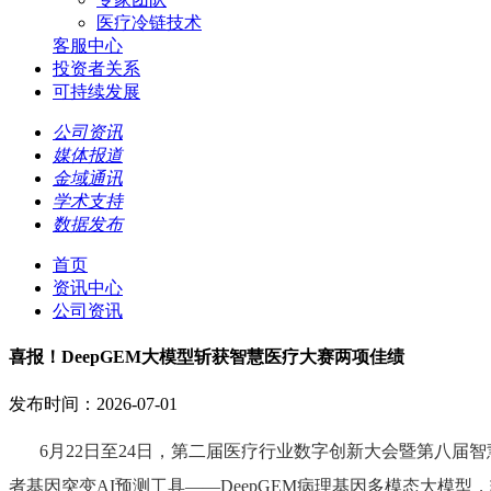
医疗冷链技术
客服中心
投资者关系
可持续发展
公司资讯
媒体报道
金域通讯
学术支持
数据发布
首页
资讯中心
公司资讯
喜报！DeepGEM大模型斩获智慧医疗大赛两项佳绩
发布时间：2026-07-01
6
月
22
日至
24
日，第二届医疗行业数字创新大会暨第八届智
者基因突变
AI
预测工具
——DeepGEM
病理基因多模态大模型，