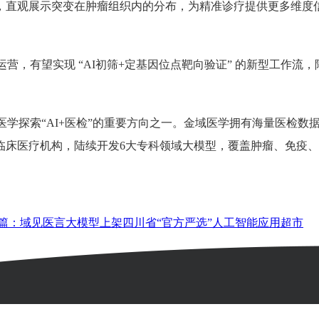
，直观展示突变在肿瘤组织内的分布，为精准诊疗提供更多维度
运营，有望实现
“AI
初筛
+
定基因位点靶向验证
”
的新型工作流，
医学探索
“AI+
医检
”
的重要方向之一。金域医学拥有海量医检数
临床医疗机构，陆续开发
6
大专科领域大模型，覆盖肿瘤、免疫、
篇：域见医言大模型上架四川省“官方严选”人工智能应用超市