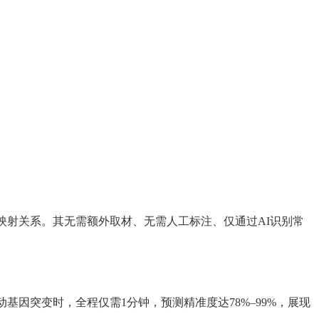
映射关系。其无需额外取材、无需人工标注、仅通过
AI
识别常
动基因突变时，全程仅需
1
分钟，预测精准度达
78%–99%
，展现