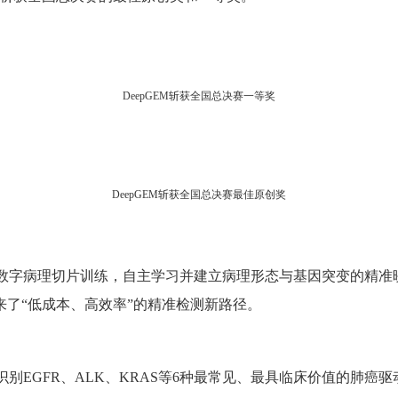
DeepGEM
斩获全国总决赛一等奖
DeepGEM
斩获全国总决赛最佳原创奖
数字病理切片训练，自主学习并建立病理形态与基因突变的精准
来了
“
低成本、高效率
”
的精准检测新路径。
识别
EGFR
、
ALK
、
KRAS
等
6
种最常见、最具临床价值的肺癌驱