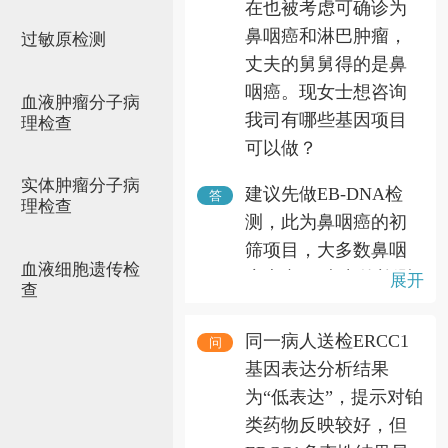
在也被考虑可确诊为
鼻咽癌和淋巴肿瘤，
过敏原检测
丈夫的舅舅得的是鼻
咽癌。现女士想咨询
血液肿瘤分子病
我司有哪些基因项目
理检查
可以做？
实体肿瘤分子病
建议先做EB-DNA检
答
理检查
测，此为鼻咽癌的初
筛项目，大多数鼻咽
血液细胞遗传检
癌患者EB病毒的检测
展开
查
均为阳性。若患者坚
持想做基因项目，可
同一病人送检ERCC1
问
考虑做遗传性肿瘤易
基因表达分析结果
感基因检测套餐 （52
为“低表达”，提示对铂
基因），但是有可能
类药物反映较好，但
做出阴性的结果。