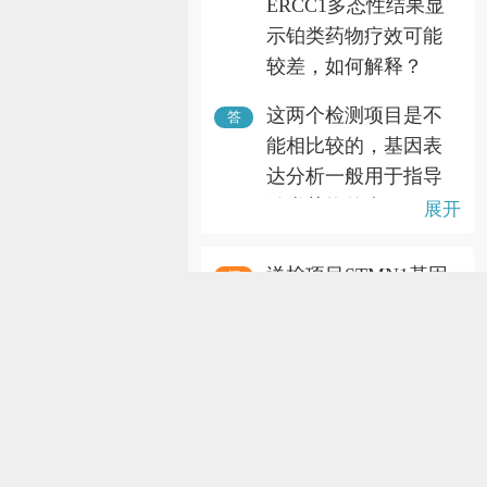
ERCC1多态性结果显
（来源：分子病理
示铂类药物疗效可能
室）
较差，如何解释？
这两个检测项目是不
答
能相比较的，基因表
达分析一般用于指导
铂类药物的疗效，而
展开
多态性是用于指导铂
类药物的毒性反应风
送检项目STMN1基因
问
险。并且临床研究指
表达分析(RQ-PCR)、
出基因表达分析项目
TUBB3基因表达分析
会更加有说服力、更
(RQ-PCR)；病人的结
加权威。所以以表达
果一个高表达。一个
分析项目结果为主，
低表达，显示的对抗
关于金域
其他只能作为参考。
微管类的药物反应不