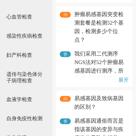
餐 (52基因)。
肿瘤易感基因突变检
问
心血管检查
测套餐是检测52个基
因，检测多少个位
感染性疾病检查
点？
我们采用二代测序
答
妇产科检查
NGS法对52个肿瘤易
感基因进行测序，所
遗传与染色体分
检测的位点为这52个
展开
子病理检查
基因全部外显子。
易感基因及致病基因
问
血液学检查
的区别？
自身免疫性检测
易感基因通俗而言是
答
指该基因的变异与疾