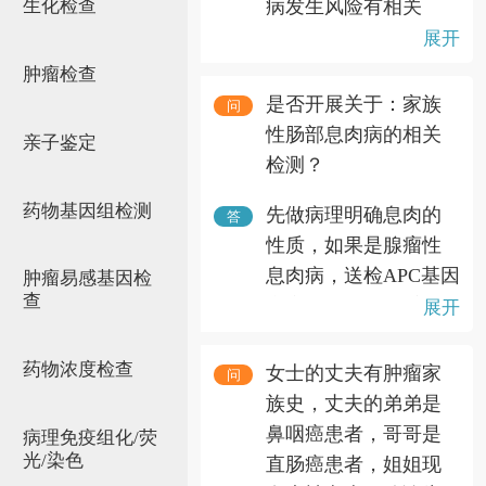
病发生风险有相关
生化检查
性，根据证据级别划
展开
分，有高风险易感基
肿瘤检查
因，中风险易感基因
是否开展关于：家族
问
和低风险易感基因；
性肠部息肉病的相关
亲子鉴定
致病基因更侧重于讲
检测？
与具体某疾病或某综
药物基因组检测
先做病理明确息肉的
合征的发生高度相关
答
性质，如果是腺瘤性
的基因。
息肉病，送检APC基因
肿瘤易感基因检
查
突变检测(FAP,测序
展开
+MLPA)或胃肠道肿瘤
易感基因检测套餐(19
药物浓度检查
女士的丈夫有肿瘤家
问
基因)。
族史，丈夫的弟弟是
鼻咽癌患者，哥哥是
病理免疫组化/荧
光/染色
直肠癌患者，姐姐现