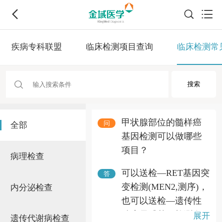
疾病专科联盟
临床检测项目查询
临床检测常
甲状腺部位的髓样癌
问
全部
基因检测可以做哪些
项目？
病理检查
可以送检—RET基因突
答
变检测(MEN2,测序)，
内分泌检查
也可以送检—遗传性
肿瘤易感基因检测套
展开
遗传代谢病检查