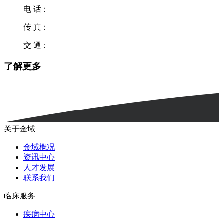
电 话：
传 真：
交 通：
了解更多
关于金域
金域概况
资讯中心
人才发展
联系我们
临床服务
疾病中心