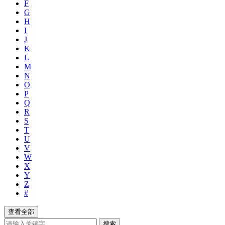
F
G
H
I
J
K
L
M
N
O
P
Q
R
S
T
U
V
W
X
Y
Z
#