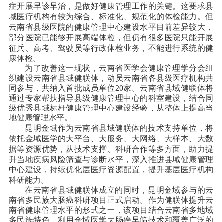
症开展早诊早治，是做好健康管理工作的关键。这要求县
域医疗机构有较为综合、标准化、规范化的体检能力。但
云南省县级医院的健康管理中心建设水平目前差异较大，
部分医院已能够开展高端体检，但仍有很多医院只能开展
征兵、高考、驾驶员等行政体检业务，不能进行系统的健
康体检。
为了改善这一现状，云南省医学会健康管理学分会组
织建设云南省县域健联体，动员云南省各县级医疗机构共
同参与，共纳入首批成员单位20家。云南省县域健联体将
通过专家帮扶指导县级健康管理中心的科室建设，结合同
级优秀县域标杆健康管理中心建设经验，从整体上提高当
地健康管理水平。
昆明金域作为云南省县域健联体的技术支持单位，将
依托金域医学的大平台、大服务、大网络、大样本、大数
据等资源优势，从技术支撑、科研合作等多方面，助力提
升当地疾病风险筛查与诊断水平，深入推进县域健康管理
中心建设，持续优化层医疗资源配置，提升基层医疗机构
科研能力。
在云南省县域健联体成立的同时，昆明金域参与的云
南省多民族大肠癌科研项目正式启动。作为健联体提升云
南省健康管理水平的形式之一，该项目结合云南省多地域
多民族特色，利用金域医学大肠癌早筛技术和覆盖广泛的